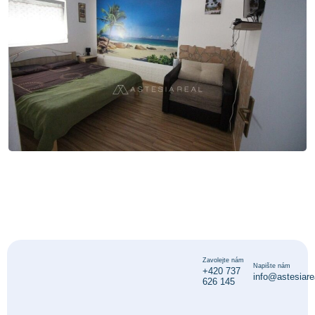
Zavolejte nám
Napište nám
+420 737
info@astesiare
626 145