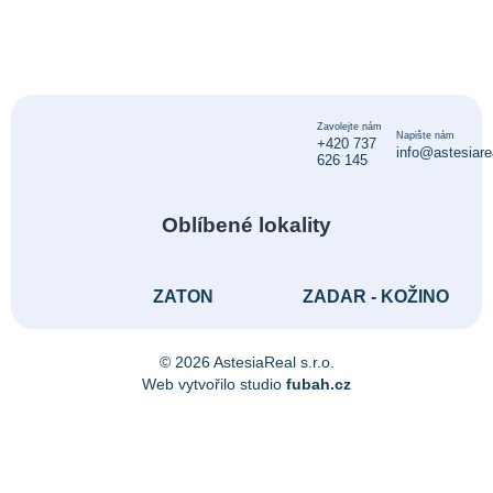
Zavolejte nám
Napište nám
+420 737
info@astesiare
626 145
Oblíbené lokality
ZATON
ZADAR - KOŽINO
© 2026 AstesiaReal s.r.o.
Web vytvořilo studio
fubah.cz