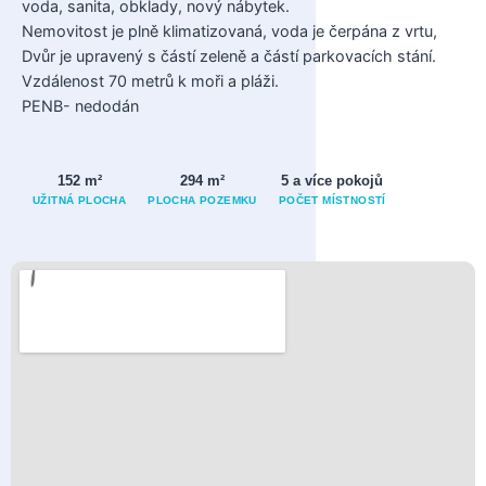
voda, sanita, obklady, nový nábytek.
Nemovitost je plně klimatizovaná, voda je čerpána z vrtu,
Dvůr je upravený s částí zeleně a částí parkovacích stání.
Vzdálenost 70 metrů k moři a pláži.
PENB- nedodán
152 m²
294 m²
5 a více pokojů
UŽITNÁ PLOCHA
PLOCHA POZEMKU
POČET MÍSTNOSTÍ