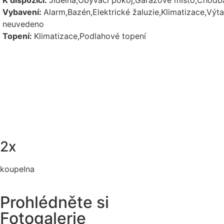
K dispozici:
Jídelna,Obývací pokoj,Garážové místo,Chodba
Vybavení:
Alarm,Bazén,Elektrické žaluzie,Klimatizace,Vý
neuvedeno
Topení:
Klimatizace,Podlahové topení
2x
koupelna
Prohlédněte si
Fotogalerie