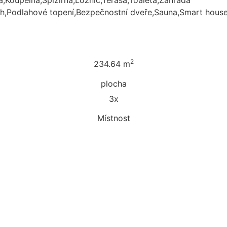
,Koupelna,Spižírna,Ložnic,Terasa,Toaleta,Zahrada
tah,Podlahové topení,Bezpečnostní dveře,Sauna,Smart hous
2
234.64 m
plocha
3x
Místnost