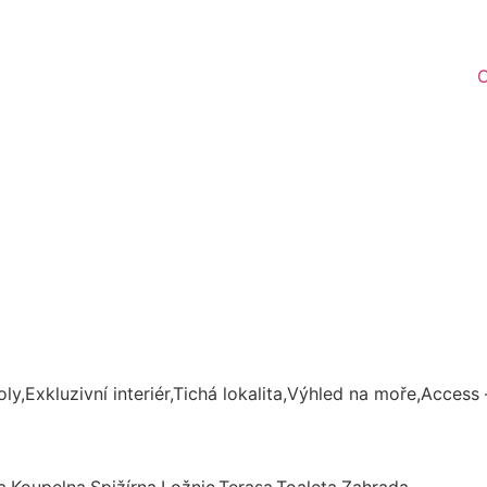
O
koly,Exkluzivní interiér,Tichá lokalita,Výhled na moře,Acce