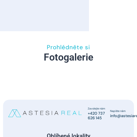
Prohlédněte si
Fotogalerie
Zavolejte nám
Napište nám
+420 737
info@astesiare
626 145
Oblíbené lokality