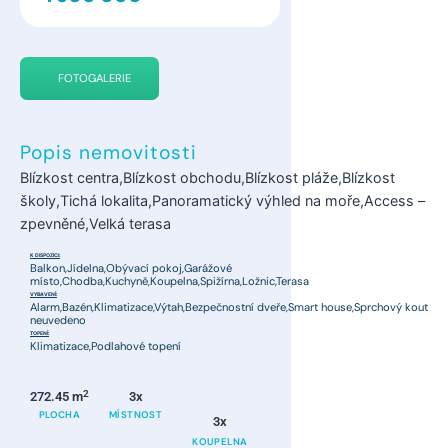
FOTOGALERIE
Popis nemovitosti
Blízkost centra,Blízkost obchodu,Blízkost pláže,Blízkost
školy,Tichá lokalita,Panoramatický výhled na moře,Access –
zpevněné,Velká terasa
K DISPOZICI:
Balkon,Jídelna,Obývací pokoj,Garážové
místo,Chodba,Kuchyně,Koupelna,Spižírna,Ložnic,Terasa
VYBAVENÍ:
Alarm,Bazén,Klimatizace,Výtah,Bezpečnostní dveře,Smart house,Sprchový kout
neuvedeno
TOPENÍ:
Klimatizace,Podlahové topení
2
272.45 m
3x
PLOCHA
MÍSTNOST
3x
KOUPELNA