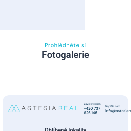
Prohlédněte si
Fotogalerie
Zavolejte nám
Napište nám
+420 737
info@astesiare
626 145
Oblíbené lokality