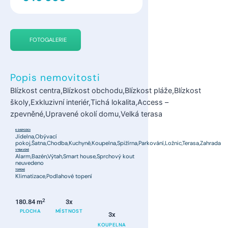
FOTOGALERIE
Popis nemovitosti
Blízkost centra,Blízkost obchodu,Blízkost pláže,Blízkost
školy,Exkluzivní interiér,Tichá lokalita,Access –
zpevněné,Upravené okolí domu,Velká terasa
K DISPOZICI:
Jídelna,Obývací
pokoj,Šatna,Chodba,Kuchyně,Koupelna,Spižírna,Parkování,Ložnic,Terasa,Zahrada
VYBAVENÍ:
Alarm,Bazén,Výtah,Smart house,Sprchový kout
neuvedeno
TOPENÍ:
Klimatizace,Podlahové topení
2
180.84 m
3x
PLOCHA
MÍSTNOST
3x
KOUPELNA