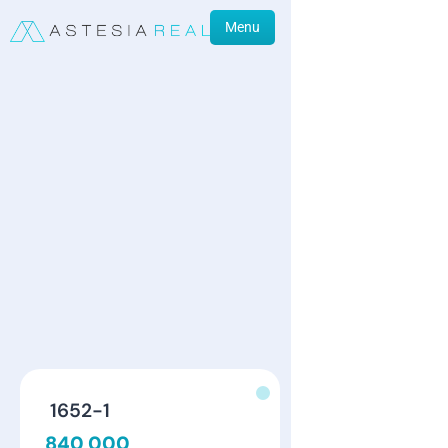
Menu
1652-1
840 000