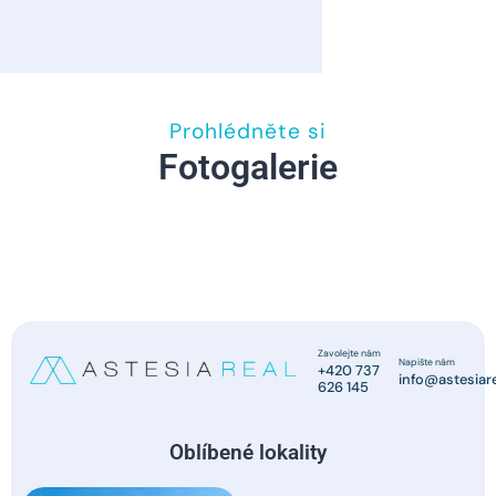
Prohlédněte si
Fotogalerie
Zavolejte nám
Napište nám
+420 737
info@astesiare
626 145
Oblíbené lokality