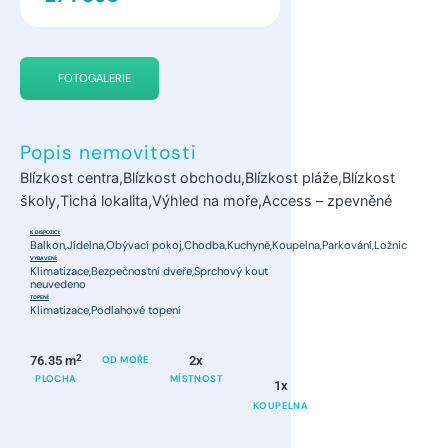
FOTOGALERIE
Popis nemovitosti
Blízkost centra,Blízkost obchodu,Blízkost pláže,Blízkost
školy,Tichá lokalita,Výhled na moře,Access – zpevněné
K DISPOZICI:
Balkon,Jídelna,Obývací pokoj,Chodba,Kuchyně,Koupelna,Parkování,Ložnic
VYBAVENÍ:
Klimatizace,Bezpečnostní dveře,Sprchový kout
neuvedeno
TOPENÍ:
Klimatizace,Podlahové topení
2
76.35 m
OD MOŘE
2x
PLOCHA
MÍSTNOST
1x
KOUPELNA