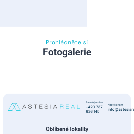
Prohlédněte si
Fotogalerie
Zavolejte nám
Napište nám
+420 737
info@astesiare
626 145
Oblíbené lokality