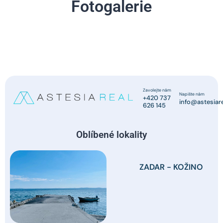
Fotogalerie
Zavolejte nám
Napište nám
+420 737
info@astesiare
626 145
Oblíbené lokality
ZADAR - KOŽINO