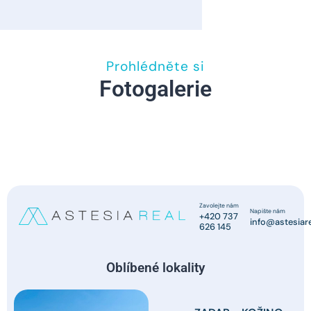
Prohlédněte si
Fotogalerie
Zavolejte nám
Napište nám
+420 737
info@astesiare
626 145
Oblíbené lokality