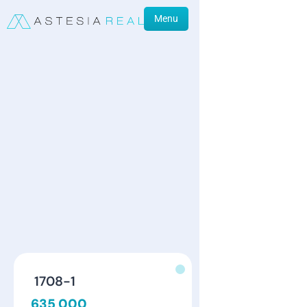
Menu
1708-1
635 000