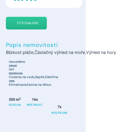
FOTOGALERIE
Popis nemovitosti
Blízkost pláže,Částečný výhled na moře,Výhled na hory
neuvedeno
VYBAVENÍ:
Gril
INFRASTRUKTURA:
Cisterna na vodu,Septik,Elektřina
TOPENÍ:
Klimatizace,Kamna na dřevo
2
350 m
16x
PLOCHA
MÍSTNOST
7x
KOUPELNA