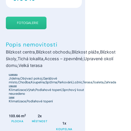
FOTOGALERIE
Popis nemovitosti
Blízkost centra,Blízkost obchodu,Blízkost pláže,Blízkost
školy,Tichá lokalita,Access – zpevněné,Upravené okolí
domu,Velká terasa
K DISPOZICI:
Jídelna,Obývací pokoj,Garážové
místo,Chodba,Koupelna,Spižírna,Parkování,Ložnic,Terasa,Toaleta,Zahrada
VYBAVENÍ:
Klimatizace,Výtah,Podlahové topení,Sprchový kout
neuvedeno
TOPENÍ:
Klimatizace,Podlahové topení
2
103.66 m
2x
PLOCHA
MÍSTNOST
1x
KOUPELNA