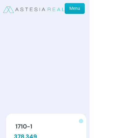
Menu
1710-1
378 349