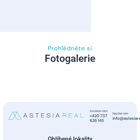
Prohlédněte si
Fotogalerie
Zavolejte nám
Napište nám
+420 737
info@astesiare
626 145
Oblíbené lokality