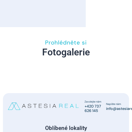
Prohlédněte si
Fotogalerie
Zavolejte nám
Napište nám
+420 737
info@astesiare
626 145
Oblíbené lokality