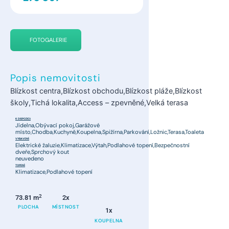
FOTOGALERIE
Popis nemovitosti
Blízkost centra,Blízkost obchodu,Blízkost pláže,Blízkost
školy,Tichá lokalita,Access – zpevněné,Velká terasa
K DISPOZICI:
Jídelna,Obývací pokoj,Garážové
místo,Chodba,Kuchyně,Koupelna,Spižírna,Parkování,Ložnic,Terasa,Toaleta
VYBAVENÍ:
Elektrické žaluzie,Klimatizace,Výtah,Podlahové topení,Bezpečnostní
dveře,Sprchový kout
neuvedeno
TOPENÍ:
Klimatizace,Podlahové topení
2
73.81 m
2x
PLOCHA
MÍSTNOST
1x
KOUPELNA