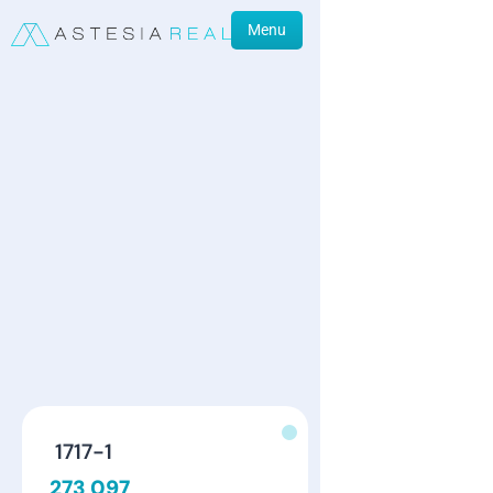
Menu
1717-1
273 097