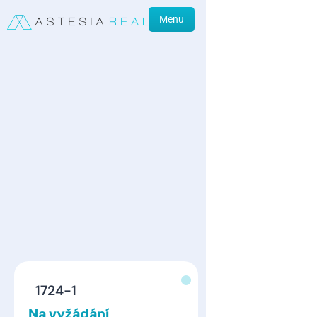
Menu
1724-1
Na vyžádání