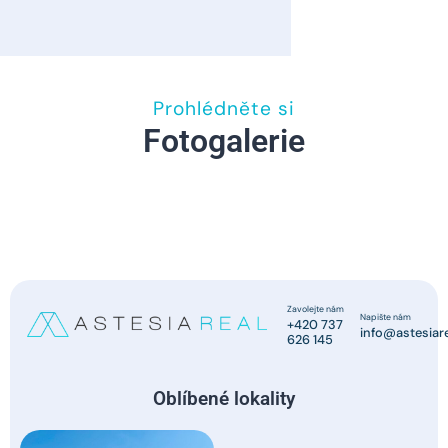
Prohlédněte si
Fotogalerie
Zavolejte nám
Napište nám
+420 737
info@astesiare
626 145
Oblíbené lokality