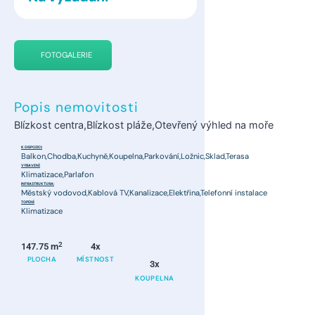
FOTOGALERIE
Popis nemovitosti
Blízkost centra,Blízkost pláže,Otevřený výhled na moře
K DISPOZICI:
Balkon,Chodba,Kuchyně,Koupelna,Parkování,Ložnic,Sklad,Terasa
VYBAVENÍ:
Klimatizace,Parlafon
INFRASTRUKTURA:
Městský vodovod,Kablová TV,Kanalizace,Elektřina,Telefonní instalace
TOPENÍ:
Klimatizace
2
147.75 m
4x
PLOCHA
MÍSTNOST
3x
KOUPELNA