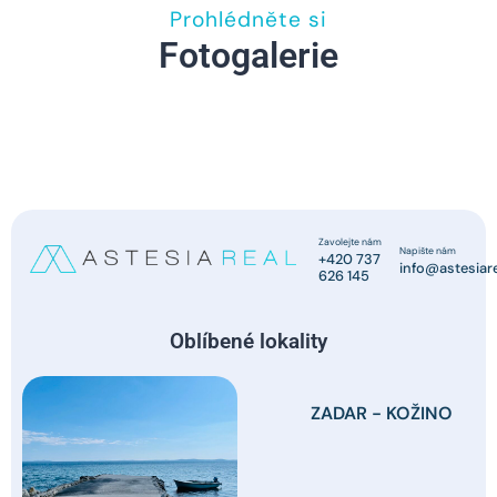
Prohlédněte si
Fotogalerie
Zavolejte nám
Napište nám
+420 737
info@astesiare
626 145
Oblíbené lokality
ZADAR - KOŽINO