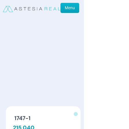
Menu
1747-1
215 040