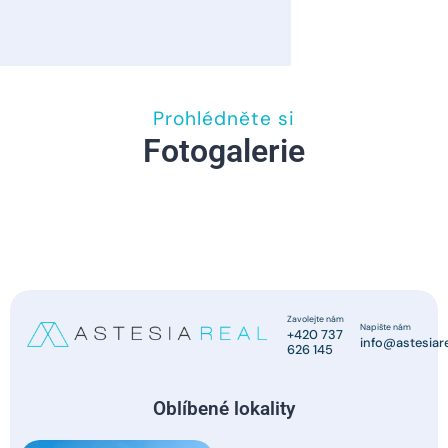
Prohlédněte si
Fotogalerie
Zavolejte nám
Napište nám
+420 737
info@astesiare
626 145
Oblíbené lokality