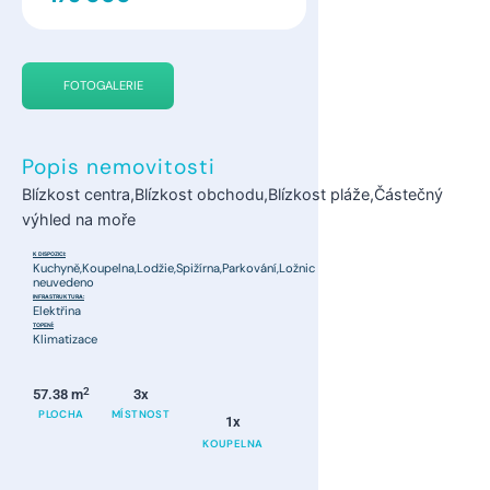
FOTOGALERIE
Popis nemovitosti
Blízkost centra,Blízkost obchodu,Blízkost pláže,Částečný
výhled na moře
K DISPOZICI:
Kuchyně,Koupelna,Lodžie,Spižírna,Parkování,Ložnic
neuvedeno
INFRASTRUKTURA:
Elektřina
TOPENÍ:
Klimatizace
2
57.38 m
3x
PLOCHA
MÍSTNOST
1x
KOUPELNA