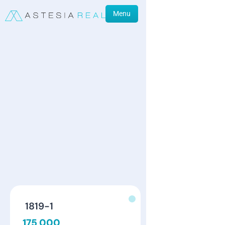
Menu
1819-1
175 000