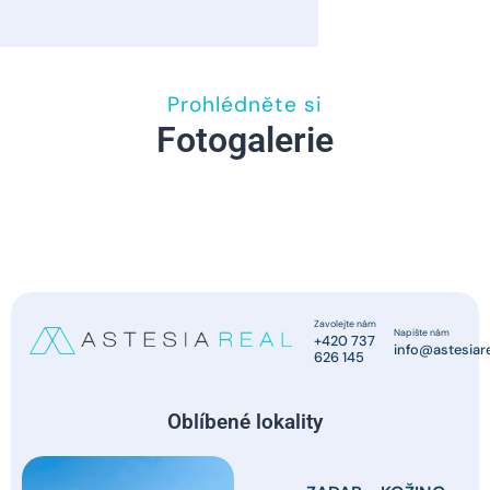
Prohlédněte si
Fotogalerie
Zavolejte nám
Napište nám
+420 737
info@astesiare
626 145
Oblíbené lokality