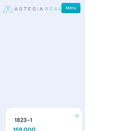
Menu
1823-1
159 000