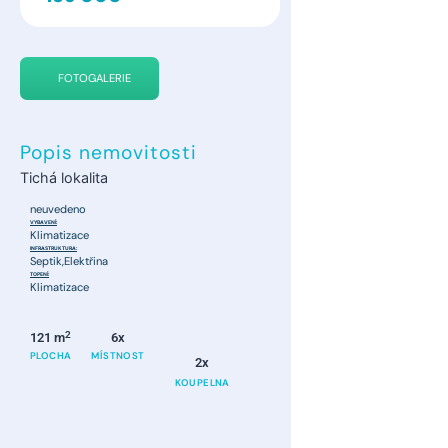
FOTOGALERIE
Popis nemovitosti
Tichá lokalita
neuvedeno
VYBAVENÍ:
Klimatizace
INFRASTRUKTURA:
Septik,Elektřina
TOPENÍ:
Klimatizace
2
121 m
6x
PLOCHA
MÍSTNOST
2x
KOUPELNA