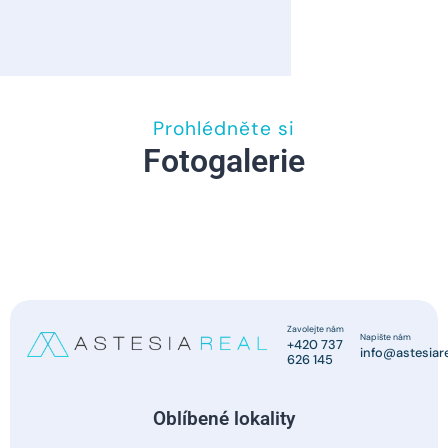
Prohlédněte si
Fotogalerie
Zavolejte nám
Napište nám
+420 737
info@astesiare
626 145
Oblíbené lokality