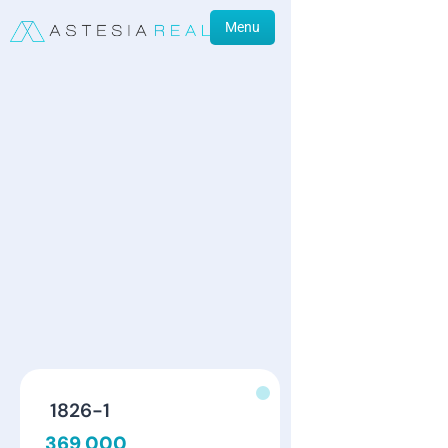
Menu
1826-1
369 000