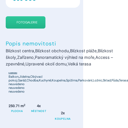
FOTOGALERIE
Popis nemovitosti
Blízkost centra,Blízkost obchodu,Blízkost pláže,Blízkost
školy,Zařízeno,Panoramatický výhled na moře,Access –
zpevněné,Upravené okolí domu,Velká terasa
K DISPOZICI:
Balkon,Jídelna,Obývací
pokoj,Garáž,Chodba,Kuchyně,Koupelna,Spižírna,Parkování,Ložnic,Sklad,Půda,Teras
neuvedeno
neuvedeno
neuvedeno
2
250.71 m
4x
PLOCHA
MÍSTNOST
2x
KOUPELNA