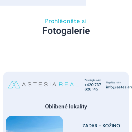
Prohlédněte si
Fotogalerie
Zavolejte nám
Napište nám
+420 737
info@astesiare
626 145
Oblíbené lokality
ZADAR - KOŽINO