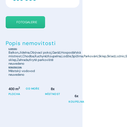
FOTOGALERIE
Popis nemovitosti
K DISPOZICI:
Balkon,Jídelna,Obývací pokoj,Garáž,Hospodářská
místnost,Chodba,Kuchyně,Koupelna,Lodžie,Spižírna,Parkování,Sklep,Sklad,Ložnic,Sk
sklep,Zahrada,Kryté parkoviště
neuvedeno
INFRASTRUKTURA:
Městský vodovod
neuvedeno
2
400 m
OD MOŘE
8x
PLOCHA
MÍSTNOST
6x
KOUPELNA