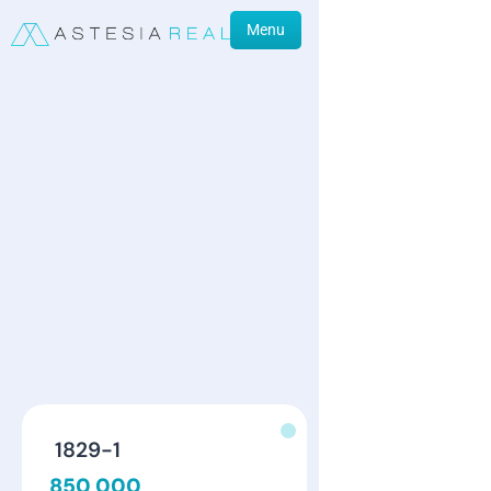
Menu
1829-1
850 000