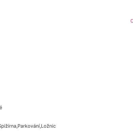
O
é
pižírna,Parkování,Ložnic