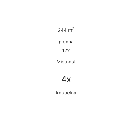
2
244 m
plocha
12x
Místnost
4x
koupelna