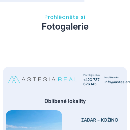
Prohlédněte si
Fotogalerie
Zavolejte nám
Napište nám
+420 737
info@astesiare
626 145
Oblíbené lokality
ZADAR - KOŽINO