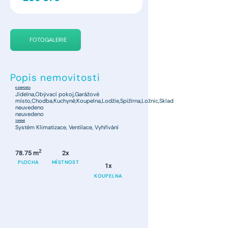
FOTOGALERIE
Popis nemovitosti
K DISPOZICI:
Jídelna,Obývací pokoj,Garážové
místo,Chodba,Kuchyně,Koupelna,Lodžie,Spižírna,Ložnic,Sklad
neuvedeno
neuvedeno
TOPENÍ:
Systém Klimatizace, Ventilace, Vyhřívání
2
78.75 m
2x
PLOCHA
MÍSTNOST
1x
KOUPELNA