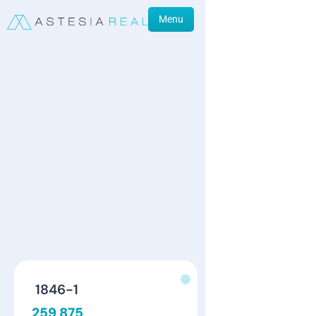
Menu
1846-1
259 875