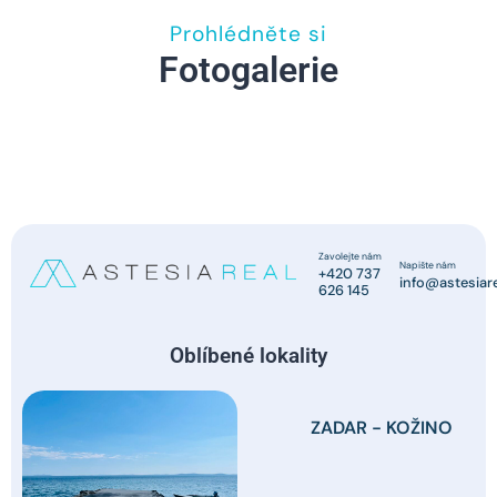
Prohlédněte si
Fotogalerie
Zavolejte nám
Napište nám
+420 737
info@astesiare
626 145
Oblíbené lokality
ZADAR - KOŽINO