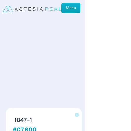
Menu
1847-1
607 600