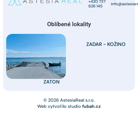
+420 737
info@astesiare
626 145
Oblíbené lokality
ZADAR - KOŽINO
ZATON
© 2026 AstesiaReal s.r.o.
Web vytvořilo studio
fubah.cz