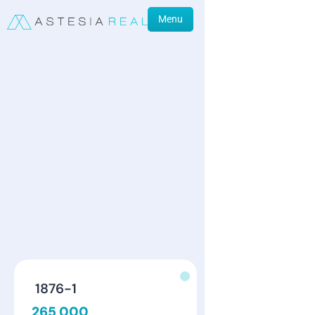
Menu
1876-1
265 000