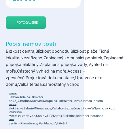
FOTOGALERIE
Popis nemovitosti
Blízkost centra,Blízkost obchodu,Blízkost pláže,Tichá
lokalita,Nezařízeno,Zaplacený komunální poplatek,Zaplacená
přípojka elektřiny,Zaplacená přípojka vody,Výhled na
moře,Částečný výhled na moře,Access –
zpevněné,Projektová dokumentace,Upravené okolí
domu,Velká terasa,samostatný vchod
K DISPOZICI:
Balkon,Jídelna,Obývací
pokoj,Chodba,Kuchyně,Koupelna,Parkování,Ložnic,Terasa,Toaleta
VYBAVENÍ:
Elektrické žaluzie,Klimatizace,Parlafon,Bezpečnostní dveře,Sprchový kout
INFRASTRUKTURA:
Městský vodovod,Kablová TV,Septik,Elektřina,Telefonní instalace
TOPENÍ:
Systém Klimatizace, Ventilace, Vyhřívání