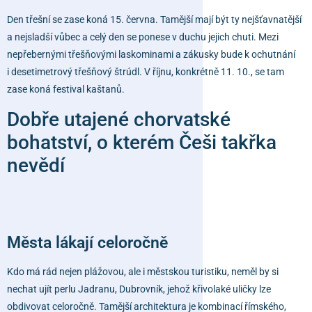
Den třešní se zase koná 15. června. Tamější mají být ty nejšťavnatější
a nejsladší vůbec a celý den se ponese v duchu jejich chuti. Mezi
nepřebernými třešňovými laskominami a zákusky bude k ochutnání
i desetimetrový třešňový štrúdl. V říjnu, konkrétně 11. 10., se tam
zase koná festival kaštanů.
Dobře utajené chorvatské
bohatství, o kterém Češi takřka
nevědí
Města lákají celoročně
Kdo má rád nejen plážovou, ale i městskou turistiku, neměl by si
nechat ujít perlu Jadranu, Dubrovník, jehož křivolaké uličky lze
obdivovat celoročně. Tamější architektura je kombinací římského,