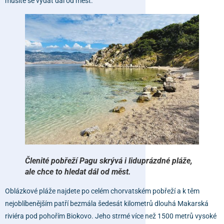
musíte se vydat dál od měst.
Členité pobřeží Pagu skrývá i liduprázdné pláže,
ale chce to hledat dál od měst.
Oblázkové pláže najdete po celém chorvatském pobřeží a k těm
nejoblíbenějším patří bezmála šedesát kilometrů dlouhá
Makarská
riviéra
pod pohořím
Biokovo
. Jeho strmé více než 1500 metrů vysoké