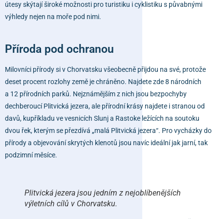
útesy skýtají široké možnosti pro turistiku i cyklistiku s půvabnými
výhledy nejen na moře pod nimi.
Příroda pod ochranou
Milovníci přírody si v Chorvatsku všeobecně přijdou na své, protože
deset procent rozlohy země je chráněno. Najdete zde 8 národních
a 12 přírodních parků. Nejznámějším z nich jsou bezpochyby
dechberoucí
Plitvická jezera
, ale přírodní krásy najdete i stranou od
davů, kupříkladu ve vesnicích
Slunj a Rastoke
ležících na soutoku
dvou řek, kterým se přezdívá „malá Plitvická jezera“. Pro vycházky do
přírody a objevování skrytých klenotů jsou navíc ideální jak jarní, tak
podzimní měsíce.
Plitvická jezera jsou jedním z nejoblíbenějších
výletních cílů v Chorvatsku.