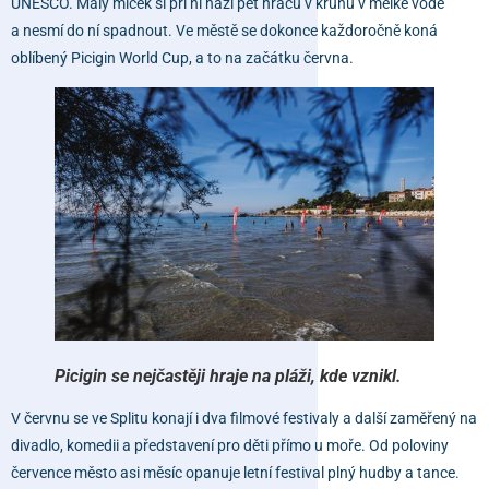
UNESCO. Malý míček si při ní hází pět hráčů v kruhu v mělké vodě
a nesmí do ní spadnout. Ve městě se dokonce každoročně koná
oblíbený Picigin World Cup, a to na začátku června.
Picigin se nejčastěji hraje na pláži, kde vznikl.
V červnu se ve Splitu konají i dva filmové festivaly a další zaměřený na
divadlo, komedii a představení pro děti přímo u moře. Od poloviny
července město asi měsíc opanuje letní festival plný hudby a tance.