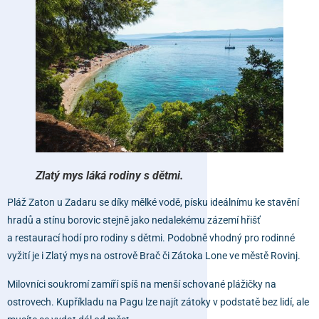
Zlatý mys láká rodiny s dětmi.
Pláž
Zaton
u Zadaru se díky mělké vodě, písku ideálnímu ke stavění
hradů a stínu borovic stejně jako nedalekému zázemí hřišť
a restaurací hodí pro rodiny s dětmi. Podobně vhodný pro rodinné
vyžití je i Zlatý mys na ostrově Brač či Zátoka Lone ve městě Rovinj.
Milovníci soukromí zamíří spíš na menší schované plážičky na
ostrovech. Kupříkladu na Pagu lze najít zátoky v podstatě bez lidí, ale