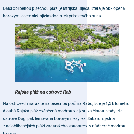
Další oblíbenou písečnou pláží je istrijská
Bijeca
, která je obklopená
borovým lesem skýtajícím dostatek přirozeného stínu.
Rajská pláž na ostrově Rab
Na ostrovech narazíte na písečnou pláž na Rabu, kde je 1,5 kilometru
dlouhá
Rajská pláž
ověnčená modrou vlajkou za čistotu vody. Na
ostrově Dugi pak lemovaná borovými lesy leží
Sakarun
, jedna
z nejoblíbenějších pláží zadarského souostroví s nádherně modrou
barvou.