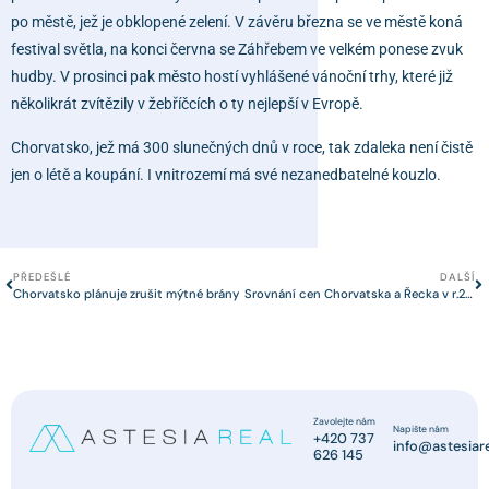
po městě, jež je obklopené zelení. V závěru března se ve městě koná
festival světla, na konci června se Záhřebem ve velkém ponese zvuk
hudby. V prosinci pak město hostí vyhlášené vánoční trhy, které již
několikrát zvítězily v žebříčcích o ty nejlepší v Evropě.
Chorvatsko, jež má 300 slunečných dnů v roce, tak zdaleka není čistě
jen o létě a koupání. I vnitrozemí má své nezanedbatelné kouzlo.
PŘEDEŠLÉ
DALŠÍ
Chorvatsko plánuje zrušit mýtné brány
Srovnání cen Chorvatska a Řecka v r.2024. Stále se vyplatí jet do Chorvatska autem
Zavolejte nám
Napište nám
+420 737
info@astesiare
626 145