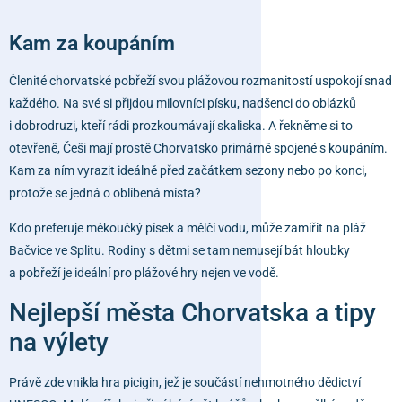
Kam za koupáním
Členité chorvatské pobřeží svou plážovou rozmanitostí uspokojí snad
každého. Na své si přijdou milovníci písku, nadšenci do oblázků
i dobrodruzi, kteří rádi prozkoumávají skaliska. A řekněme si to
otevřeně, Češi mají prostě Chorvatsko primárně spojené s koupáním.
Kam za ním vyrazit ideálně před začátkem sezony nebo po konci,
protože se jedná o oblíbená místa?
Kdo preferuje měkoučký písek a mělčí vodu, může zamířit na pláž
Bačvice
ve Splitu. Rodiny s dětmi se tam nemusejí bát hloubky
a pobřeží je ideální pro plážové hry nejen ve vodě.
Nejlepší města Chorvatska a tipy
na výlety
Právě zde vnikla hra picigin, jež je součástí nehmotného dědictví